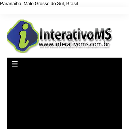
Paranaíba
,
Mato Grosso do Sul
,
Brasil
Ir
para
o
conteúdo