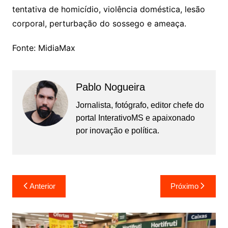
tentativa de homicídio, violência doméstica, lesão
corporal, perturbação do sossego e ameaça.
Fonte: MidiaMax
Pablo Nogueira
Jornalista, fotógrafo, editor chefe do
portal InterativoMS e apaixonado
por inovação e política.
Navegação
Anterior
Próximo
de
Post