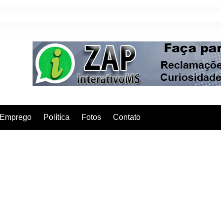
Emprego
Polítíca
Fotos
Contato