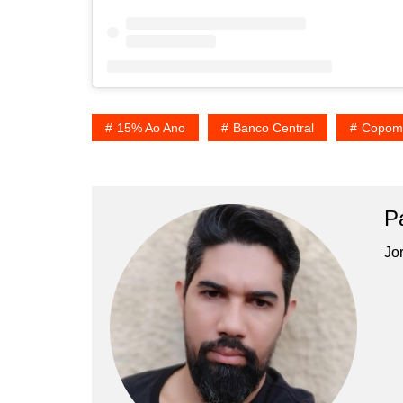
15% Ao Ano
Banco Central
Copom
P
Jor