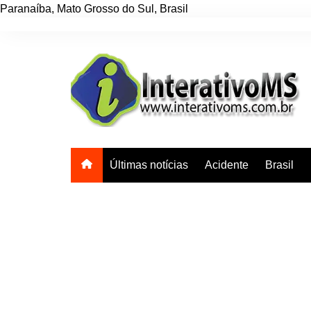
Paranaíba
,
Mato Grosso do Sul
,
Brasil
Ir
para
o
conteúdo
Últimas notícias
Acidente
Brasil