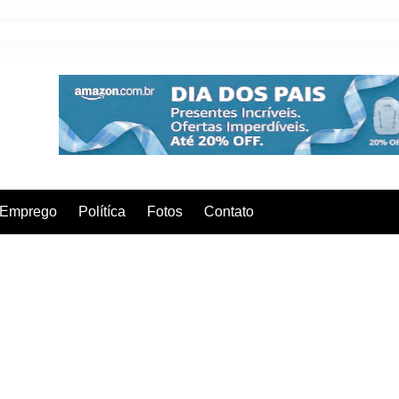
Emprego
Polítíca
Fotos
Contato