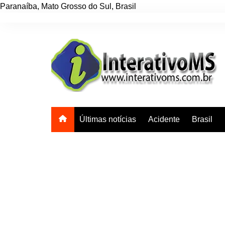
Paranaíba
,
Mato Grosso do Sul
,
Brasil
Ir
para
o
conteúdo
Últimas notícias
Acidente
Brasil