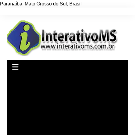
Paranaíba
,
Mato Grosso do Sul
,
Brasil
Ir
para
o
conteúdo