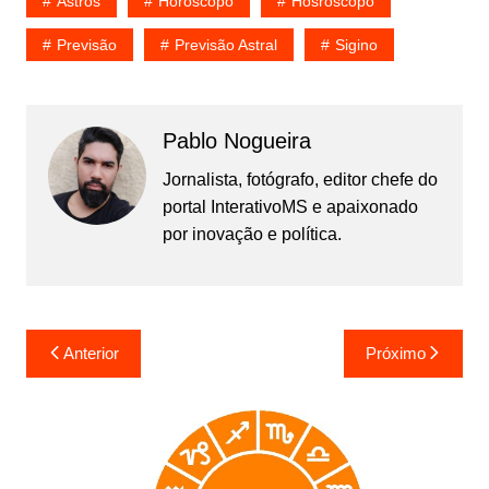
Astros
Horoscopo
Hosroscopo
Previsão
Previsão Astral
Sigino
Pablo Nogueira
Jornalista, fotógrafo, editor chefe do
portal InterativoMS e apaixonado
por inovação e política.
Navegação
Anterior
Próximo
de
Post