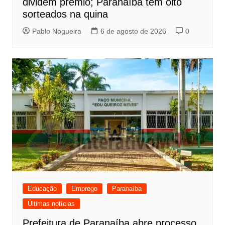
dividem prêmio; Paranaíba tem oito
sorteados na quina
Pablo Nogueira
6 de agosto de 2026
0
Educação
Emprego
Paranaíba
Últimas notícias
Prefeitura de Paranaíba abre processo