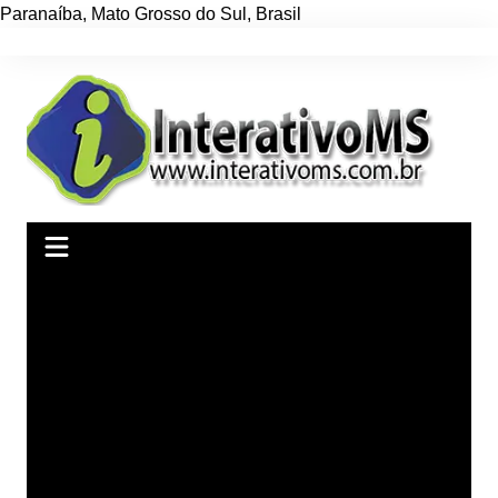
Paranaíba
,
Mato Grosso do Sul
,
Brasil
Ir
para
o
conteúdo