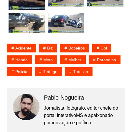
Acidente
Biz
Bobeiros
Gol
Honda
Moto
Mulher
Paranaiba
Policia
Trafego
Transito
Pablo Nogueira
Jornalista, fotógrafo, editor chefe do
portal InterativoMS e apaixonado
por inovação e política.