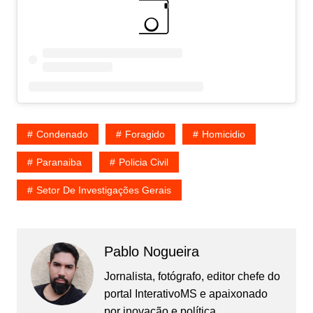
Condenado
Foragido
Homicidio
Paranaiba
Policia Civil
Setor De Investigações Gerais
Pablo Nogueira
Jornalista, fotógrafo, editor chefe do
portal InterativoMS e apaixonado
por inovação e política.