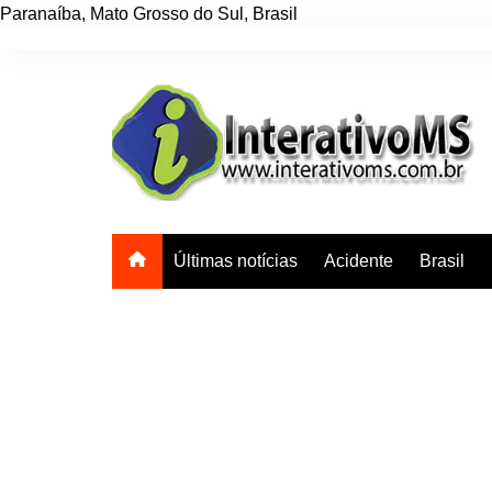
Paranaíba
,
Mato Grosso do Sul
,
Brasil
Ir
para
o
conteúdo
Últimas notícias
Acidente
Brasil