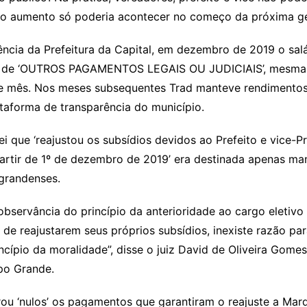
ja, o aumento só poderia acontecer no começo da próxima g
cia da Prefeitura da Capital, em dezembro de 2019 o salá
o de ‘OUTROS PAGAMENTOS LEGAIS OU JUDICIAIS’, mesma just
le mês. Nos meses subsequentes Trad manteve rendimentos d
ataforma de transparência do município.
lei que ‘reajustou os subsídios devidos ao Prefeito e vice
artir de 1º de dezembro de 2019’ era destinada apenas mant
grandenses.
 observância do princípio da anterioridade ao cargo eleti
de reajustarem seus próprios subsídios, inexiste razão par
incípio da moralidade”, disse o juiz David de Oliveira Gomes
po Grande.
rou ‘nulos’ os pagamentos que garantiram o reajuste a Ma