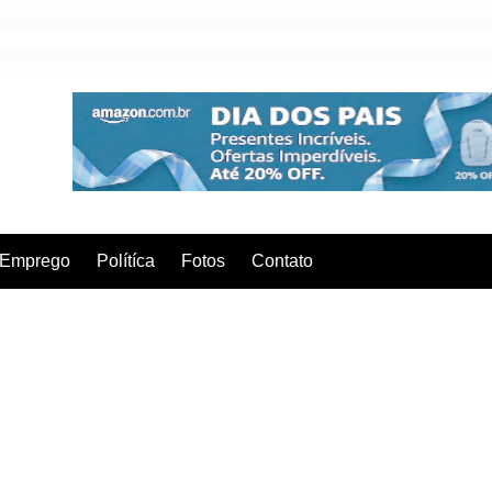
Emprego
Polítíca
Fotos
Contato