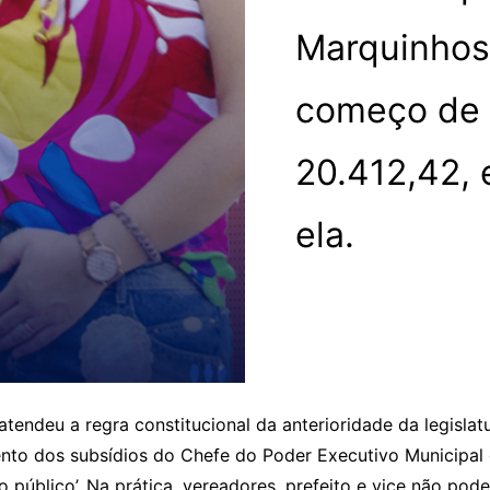
Marquinhos
começo de 
20.412,42, 
ela.
tendeu a regra constitucional da anterioridade da legislatur
ento dos subsídios do Chefe do Poder Executivo Municipal 
o público’. Na prática, vereadores, prefeito e vice não po