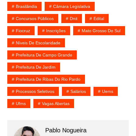
Brasilândia
Câmara Legislativa
Concursos Públicos
Dnit
Edital
Fiocruz
Inscrições
Mato Grosso Do Sul
Níveis De Escolaridade
Prefeitura De Campo Grande
Prefeitura De Jardim
Prefeitura De Ribas Do Rio Pardo
Processos Seletivos
Salários
Uems
Ufms
Vagas Abertas
Pablo Nogueira