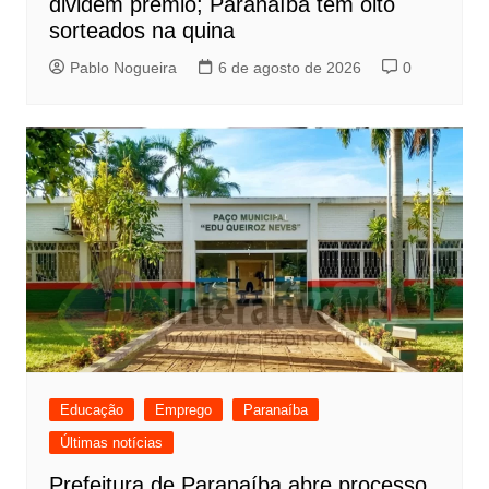
dividem prêmio; Paranaíba tem oito
sorteados na quina
Pablo Nogueira
6 de agosto de 2026
0
Educação
Emprego
Paranaíba
Últimas notícias
Prefeitura de Paranaíba abre processo