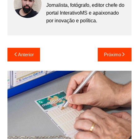
Jornalista, fotógrafo, editor chefe do
portal InterativoMS e apaixonado
por inovação e política.
Navegação
Anterior
Próximo
de
Post