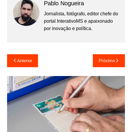
Pablo Nogueira
Jornalista, fotógrafo, editor chefe do
portal InterativoMS e apaixonado
por inovação e política.
Navegação
Anterior
Próximo
de
Post