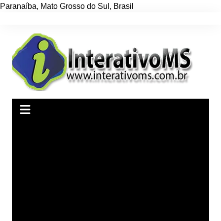
Paranaíba
,
Mato Grosso do Sul
,
Brasil
Ir
para
o
conteúdo