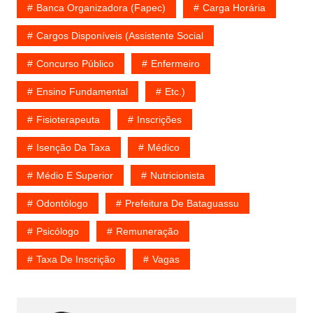
Banca Organizadora (Fapec)
Carga Horária
Cargos Disponíveis (Assistente Social
Concurso Público
Enfermeiro
Ensino Fundamental
Etc.)
Fisioterapeuta
Inscrições
Isenção Da Taxa
Médico
Médio E Superior
Nutricionista
Odontólogo
Prefeitura De Bataguassu
Psicólogo
Remuneração
Taxa De Inscrição
Vagas