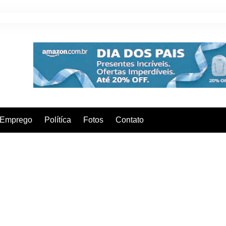
Emprego
Polítíca
Fotos
Contato