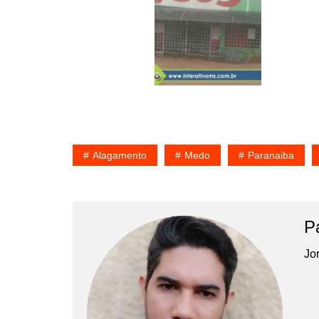
Alagamento
Medo
Paranaiba
P
Jor