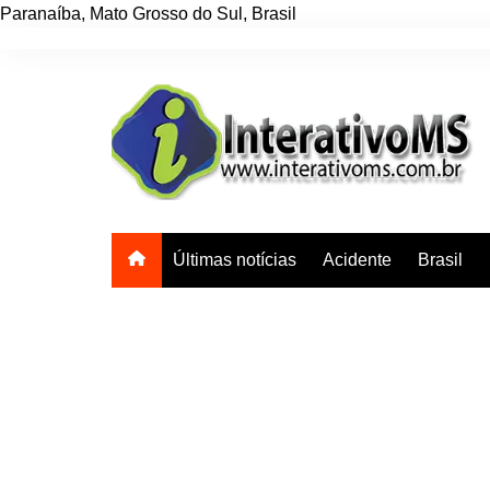
Paranaíba
,
Mato Grosso do Sul
,
Brasil
Ir
para
o
conteúdo
Últimas notícias
Acidente
Brasil