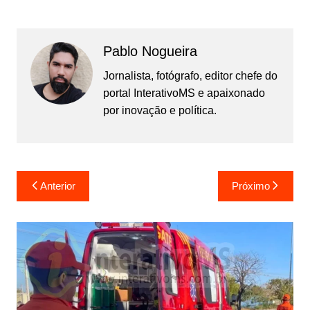
Pablo Nogueira
Jornalista, fotógrafo, editor chefe do
portal InterativoMS e apaixonado
por inovação e política.
Navegação
Anterior
Próximo
de
Post