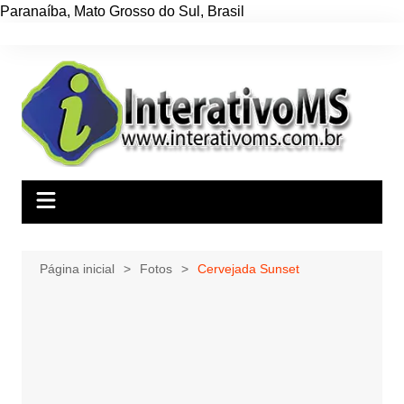
Paranaíba
,
Mato Grosso do Sul
,
Brasil
Ir
para
o
conteúdo
Página inicial
Fotos
Cervejada Sunset