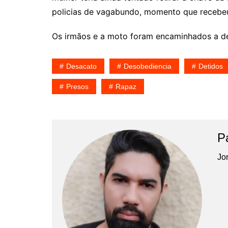
policias de vagabundo, momento que recebeu
Os irmãos e a moto foram encaminhados a del
Desacato
Desobediencia
Detidos
Presos
Rapaz
P
Jor