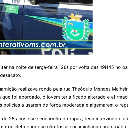
litar na noite de terça-feira (28) por volta das 19H45 no 
 desacato.
arnição realizava ronda pela rua Theódulo Mendes Malheir
e foi abordado, o jovem teria ficado alterado e afirmado
 os policias a usarem de força moderada e algemarem o rap
r de 25 anos que seria irmão do rapaz, teria intervindo e a
a motocicleta para que não fosse encaminhada para o pátio