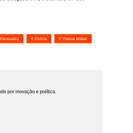
Paranaiba
Policia
Policia Militar
ado por inovação e política.