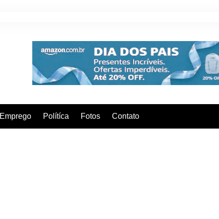
Emprego
Polítíca
Fotos
Contato