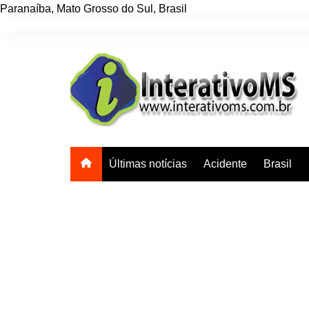
Paranaíba
,
Mato Grosso do Sul
,
Brasil
Ir
para
o
conteúdo
Últimas notícias
Acidente
Brasil