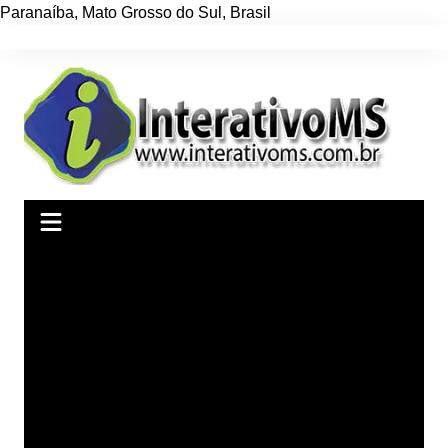
Paranaíba
,
Mato Grosso do Sul
,
Brasil
Ir
para
o
conteúdo