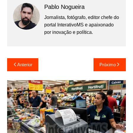
Pablo Nogueira
Jornalista, fotógrafo, editor chefe do
portal InterativoMS e apaixonado
por inovação e política.
Navegação
Anterior
Próximo
de
Post