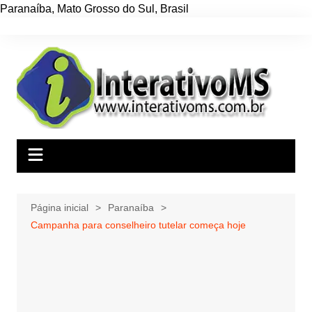
Paranaíba
,
Mato Grosso do Sul
,
Brasil
Ir
para
o
conteúdo
Página inicial
Paranaíba
Campanha para conselheiro tutelar começa hoje