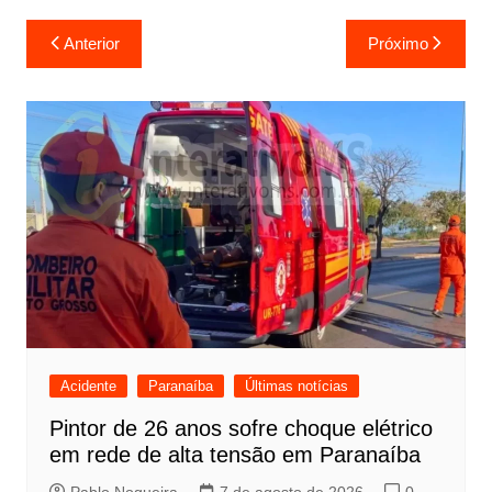
Navegação
Anterior
Próximo
de
Post
Acidente
Paranaíba
Últimas notícias
Pintor de 26 anos sofre choque elétrico
em rede de alta tensão em Paranaíba