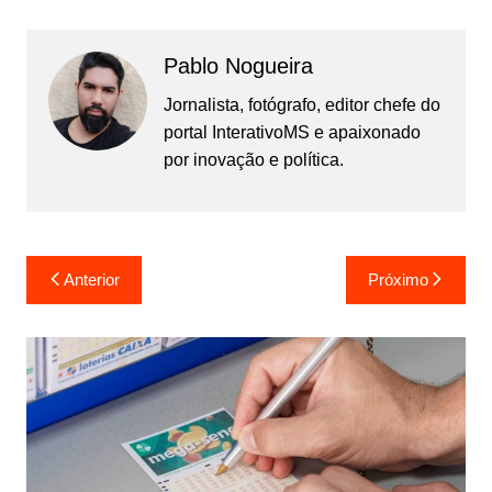
Pablo Nogueira
Jornalista, fotógrafo, editor chefe do
portal InterativoMS e apaixonado
por inovação e política.
Navegação
Anterior
Próximo
de
Post