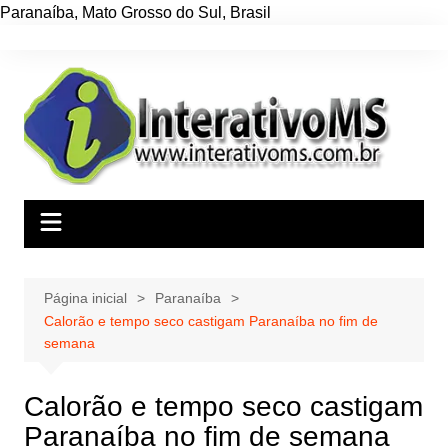
Paranaíba
,
Mato Grosso do Sul
,
Brasil
Ir
para
o
conteúdo
Página inicial
Paranaíba
Calorão e tempo seco castigam Paranaíba no fim de
semana
Calorão e tempo seco castigam
Paranaíba no fim de semana