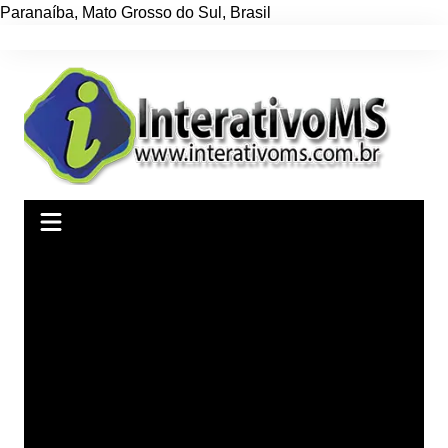
Paranaíba
,
Mato Grosso do Sul
,
Brasil
Ir
para
o
conteúdo