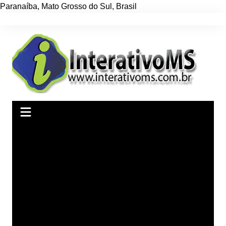
Paranaíba
,
Mato Grosso do Sul
,
Brasil
Ir
para
o
conteúdo