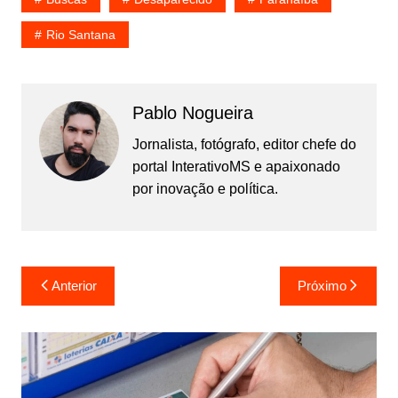
Rio Santana
Pablo Nogueira
Jornalista, fotógrafo, editor chefe do
portal InterativoMS e apaixonado
por inovação e política.
Navegação
Anterior
Próximo
de
Post