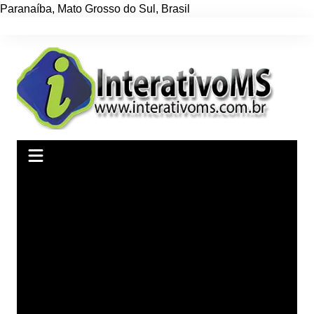
Paranaíba
,
Mato Grosso do Sul
,
Brasil
Ir
para
o
conteúdo