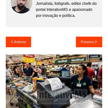
Jornalista, fotógrafo, editor chefe do
portal InterativoMS e apaixonado
por inovação e política.
Navegação
Anterior
Próximo
de
Post