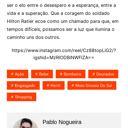
ser o elo entre o desespero e a esperança, entre a
vida e a superação. Que a coragem do soldado
Hilton Ratier ecoe como um chamado para que, em
tempos difíceis, possamos ser a luz que ilumina o
caminho uns dos outros.
https://www.instagram.com/reel/Cz88topLiG2/?
igshid=MzRlODBiNWFlZA==
Ação
Bebe
Bombeiro
Dourados
Engasgado
Herói
Mato Grosso Do Sul
Shopping
Pablo Nogueira