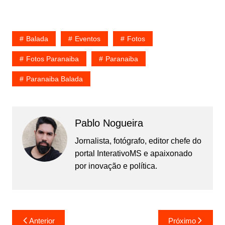
Balada
Eventos
Fotos
Fotos Paranaiba
Paranaiba
Paranaiba Balada
Pablo Nogueira
Jornalista, fotógrafo, editor chefe do
portal InterativoMS e apaixonado
por inovação e política.
Navegação
Anterior
Próximo