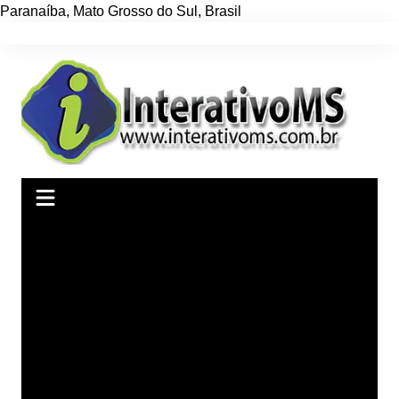
Paranaíba
,
Mato Grosso do Sul
,
Brasil
Ir
para
o
conteúdo