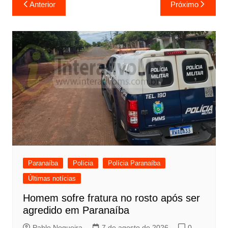
Navegação
Anterior
Próximo
de
Post
Paranaíba
Polícia
Polícia Paranaíba
Últimas notícias
Homem sofre fratura no rosto após ser
agredido em Paranaíba
Pablo Nogueira
7 de agosto de 2026
0