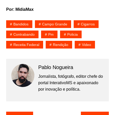
Por: MidiaMax
Bandidos
Campo Grande
Cigarros
Contrabando
Pm
Policia
Receita Federal
Rendição
Video
Pablo Nogueira
Jornalista, fotógrafo, editor chefe do
portal InterativoMS e apaixonado
por inovação e política.