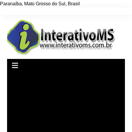
Paranaíba
,
Mato Grosso do Sul
,
Brasil
Ir
para
o
conteúdo