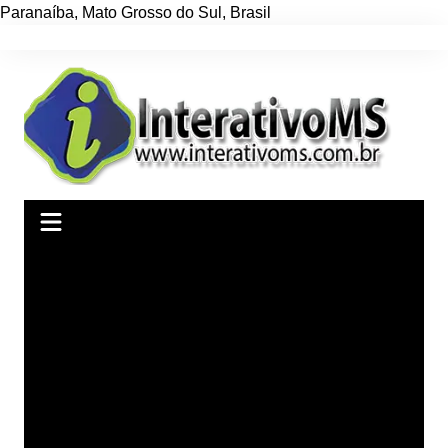
Paranaíba
,
Mato Grosso do Sul
,
Brasil
Ir
para
o
conteúdo