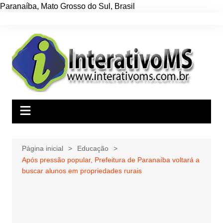
Paranaíba
,
Mato Grosso do Sul
,
Brasil
Ir
para
o
conteúdo
Página inicial
Educação
Após pressão popular, Prefeitura de Paranaíba voltará a
buscar alunos em propriedades rurais