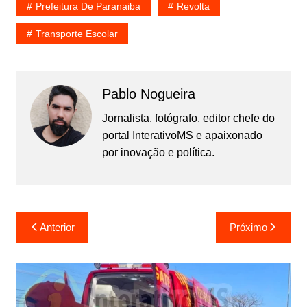
Prefeitura De Paranaiba
Revolta
Transporte Escolar
Pablo Nogueira
Jornalista, fotógrafo, editor chefe do
portal InterativoMS e apaixonado
por inovação e política.
Navegação
Anterior
Próximo
de
Post