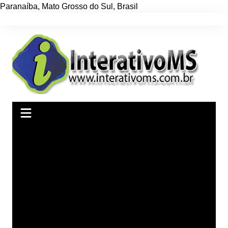
Paranaíba
,
Mato Grosso do Sul
,
Brasil
Ir
para
o
conteúdo