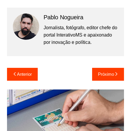
Pablo Nogueira
Jornalista, fotógrafo, editor chefe do
portal InterativoMS e apaixonado
por inovação e política.
Navegação
Anterior
Próximo
de
Post