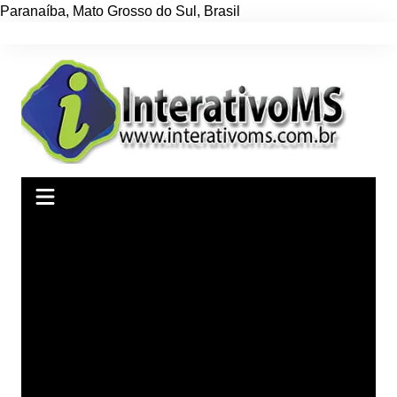
Paranaíba
,
Mato Grosso do Sul
,
Brasil
Ir
para
o
conteúdo