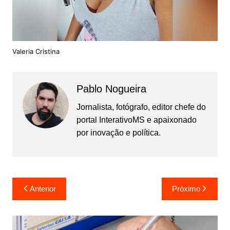
Valeria Cristina
Pablo Nogueira
Jornalista, fotógrafo, editor chefe do
portal InterativoMS e apaixonado
por inovação e política.
Navegação
Anterior
Próximo
de
Post