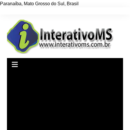
Paranaíba
,
Mato Grosso do Sul
,
Brasil
Ir
para
o
conteúdo