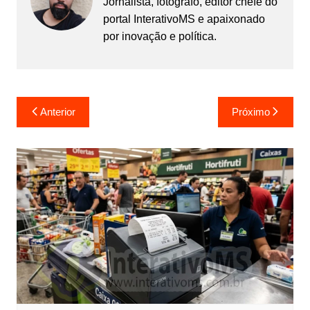
Jornalista, fotógrafo, editor chefe do
portal InterativoMS e apaixonado
por inovação e política.
Navegação
Anterior
Próximo
de
Post