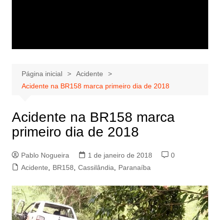
Página inicial
Acidente
Acidente na BR158 marca primeiro dia de 2018
Acidente na BR158 marca
primeiro dia de 2018
Pablo Nogueira
1 de janeiro de 2018
0
Acidente
,
BR158
,
Cassilândia
,
Paranaíba