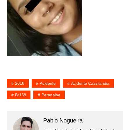
2018
Acidente
Acidente Cassilandia
Br158
Paranaiba
Pablo Nogueira