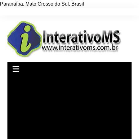
Paranaíba
,
Mato Grosso do Sul
,
Brasil
Ir
para
o
conteúdo