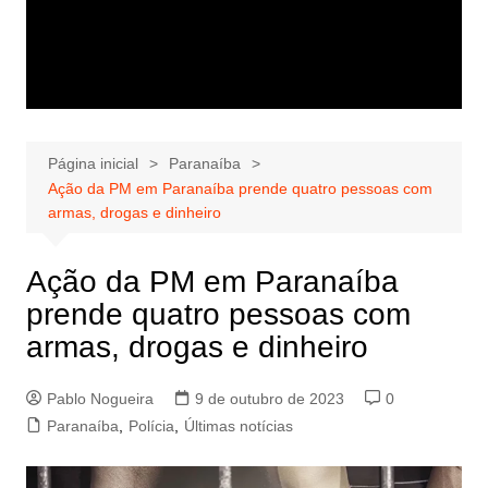
Página inicial
Paranaíba
Ação da PM em Paranaíba prende quatro pessoas com
armas, drogas e dinheiro
Ação da PM em Paranaíba
prende quatro pessoas com
armas, drogas e dinheiro
Pablo Nogueira
9 de outubro de 2023
0
Paranaíba
,
Polícia
,
Últimas notícias