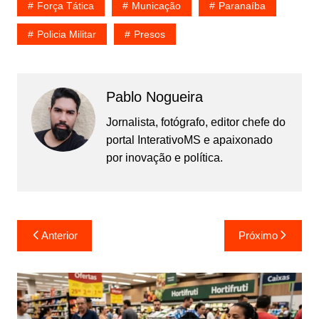
Força Tática
Municação
Paranaíba
Policia Militar
Presos
Pablo Nogueira
Jornalista, fotógrafo, editor chefe do
portal InterativoMS e apaixonado
por inovação e política.
Navegação
Anterior
Próximo
de
Post