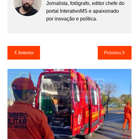
Jornalista, fotógrafo, editor chefe do
portal InterativoMS e apaixonado
por inovação e política.
Navegação
Anterior
Próximo
de
Post