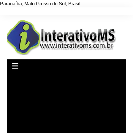
Paranaíba
,
Mato Grosso do Sul
,
Brasil
Ir
para
o
conteúdo