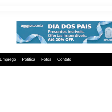
Emprego
Polítíca
Fotos
Contato