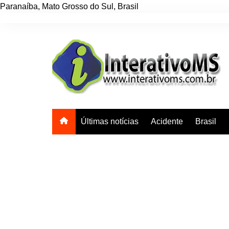
Paranaíba
,
Mato Grosso do Sul
,
Brasil
Ir
para
o
conteúdo
Últimas notícias
Acidente
Brasil