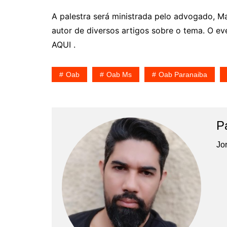
A palestra será ministrada pelo advogado, Ma
autor de diversos artigos sobre o tema. O eve
AQUI .
Oab
Oab Ms
Oab Paranaiba
P
Jor