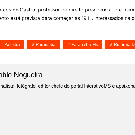
rcos de Castro, professor de direito previdenciário e memb
nto está prevista para começar às 19 H. Interessados na ce
Palestra
Paranaiba
Paranaiba Ms
Reforma D
ablo Nogueira
nalista, fotógrafo, editor chefe do portal InterativoMS e apaixon