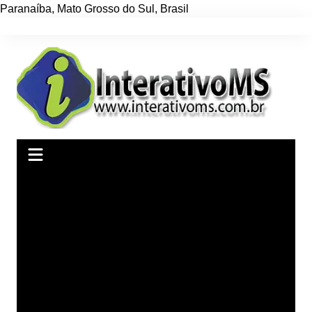
Paranaíba
,
Mato Grosso do Sul
,
Brasil
Ir
para
o
conteúdo